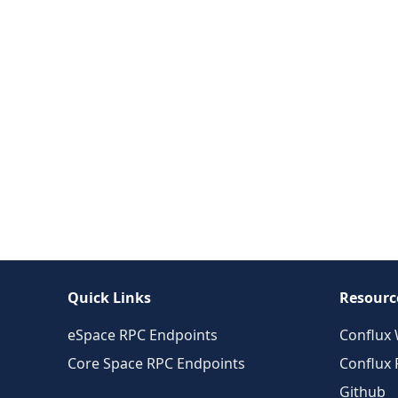
Quick Links
Resourc
eSpace RPC Endpoints
Conflux 
Core Space RPC Endpoints
Conflux
Github