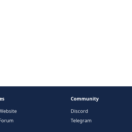
es
Community
Website
Discord
 Forum
Telegram