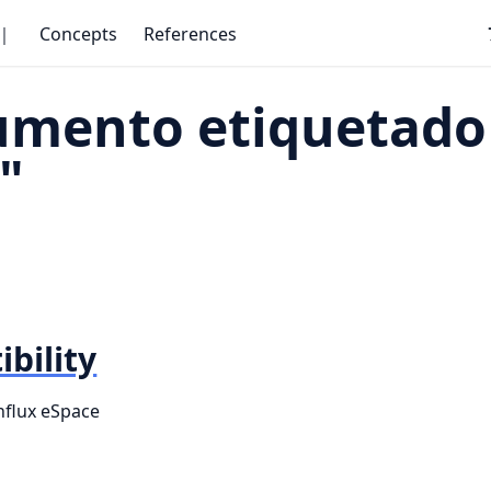
｜
Concepts
References
umento etiquetado
"
bility
nflux eSpace