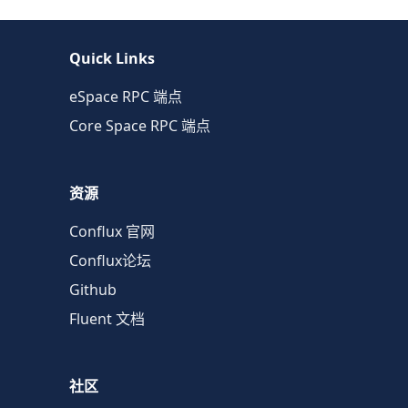
Quick Links
eSpace RPC 端点
Core Space RPC 端点
资源
Conflux 官网
Conflux论坛
Github
Fluent 文档
社区