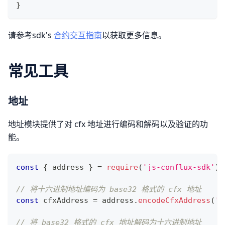
}
请参考sdk's
合约交互指南
以获取更多信息。
常见工具
地址
地址模块提供了对 cfx 地址进行编码和解码以及验证的功
能。
const
{
 address 
}
=
require
(
'js-conflux-sdk'
)
;
// 将十六进制地址编码为 base32 格式的 cfx 地址
const
 cfxAddress 
=
 address
.
encodeCfxAddress
(
'0
// 将 base32 格式的 cfx 地址解码为十六进制地址