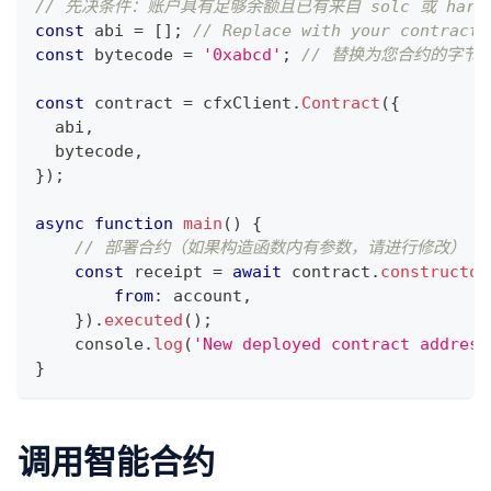
// 先决条件：账户具有足够余额且已有来自 solc 或 hard
const
 abi 
=
[
]
;
// Replace with your contract'
const
 bytecode 
=
'0xabcd'
;
// 替换为您合约的字节
const
 contract 
=
 cfxClient
.
Contract
(
{
  abi
,
  bytecode
,
}
)
;
async
function
main
(
)
{
// 部署合约（如果构造函数内有参数，请进行修改）
const
 receipt 
=
await
 contract
.
constructor
from
:
 account
,
}
)
.
executed
(
)
;
console
.
log
(
'New deployed contract address
}
调用智能合约