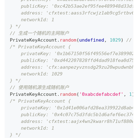
    publicKey: '0xc42b53ae2ef95fee489948d33df3
    address: 'cfxtest:aass3rfcwjz1ab9cg5rtbv61
    networkId: 1
} */
// 生成一个随机的主网账户
PrivateKeyAccount
.
random
(
undefined
,
1029
)
//
/* PrivateKeyAccount {
    privateKey: '0x1b67150f56f49556ef7e3899024
    publicKey: '0xd442207828ffd4dad918fea0d75d
    address: 'cfx:aanpezyvznsdg29zu20wpudwnbhx
    networkId: 1029
} */
// 使用随机源生成随机账户
PrivateKeyAccount
.
random
(
'0xabcdefabcdef'
,
1
)
;
/* PrivateKeyAccount {
    privateKey: '0x1d41e006afd28ea339922d8ab4b
    publicKey: '0x4c07c75d3fdc5b1d6afef6ec374b
    address: 'cfxtest:aajx4wn2kwarr8h71uf880w4
    networkId: 1
} */