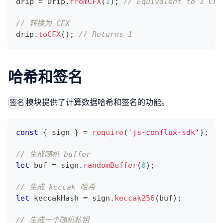
drip 
=
Drip
.
fromCFX
(
1
)
;
// Equivalent to 1 CFX
// 转换为 CFX
drip
.
toCFX
(
)
;
// Returns 1
哈希和签名
模块提供了计算数据哈希和签名的功能。
签名
const
{
 sign 
}
=
require
(
'js-conflux-sdk'
)
;
// 生成随机 buffer
let
 buf 
=
 sign
.
randomBuffer
(
0
)
;
// 生成 keccak 哈希
let
 keccakHash 
=
 sign
.
keccak256
(
buf
)
;
// 生成一个随机私钥