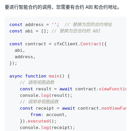
要进行智能合约的调用，您需要有合约 ABI 和合约地址。
const
 address 
=
''
;
// 替换为您的合约地址
const
 abi 
=
[
]
;
// 替换为您合约的 ABI
const
 contract 
=
 cfxClient
.
Contract
(
{
  abi
,
  address
,
}
)
;
async
function
main
(
)
{
// 调用视图函数
const
 result 
=
await
 contract
.
viewFunction
console
.
log
(
result
)
;
// 调用非视图函数
const
 receipt 
=
await
 contract
.
nonViewFunc
from
:
 account
,
}
)
.
executed
(
)
;
console
.
log
(
receipt
)
;