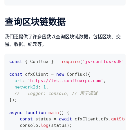
查询区块链数据
我们还提供了许多函数以查询区块链数据，包括区块、交
易、收据、纪元等。
const
{
Conflux
}
=
require
(
'js-conflux-sdk'
)
;
const
 cfxClient 
=
new
Conflux
(
{
url
:
'https://test.confluxrpc.com'
,
networkId
:
1
,
//   logger: console, // 用于调试
}
)
;
async
function
main
(
)
{
const
 status 
=
await
 cfxClient
.
cfx
.
getStat
console
.
log
(
status
)
;