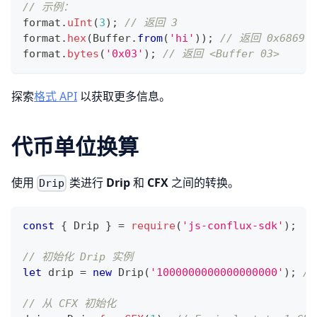
// 示例：
format
.
uInt
(
3
)
;
// 返回 3
format
.
hex
(
Buffer
.
from
(
'hi'
)
)
;
// 返回 0x6869
format
.
bytes
(
'0x03'
)
;
// 返回 <Buffer 03>
探索
格式 API
以获取更多信息。
代币单位换算
使用
类进行
Drip
和
CFX
之间的转换。
Drip
const
{
Drip
}
=
require
(
'js-conflux-sdk'
)
;
// 初始化 Drip 实例
let
 drip 
=
new
Drip
(
'1000000000000000000'
)
;
//
// 从 CFX 初始化