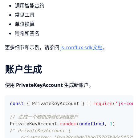
调用智能合约
常见工具
单位换算
哈希和签名
更多细节和示例，请参阅
js-conflux-sdk文档
。
账户生成
使用
PrivateKeyAccount
生成新账户。
const
{
PrivateKeyAccount
}
=
require
(
'js-conf
// 生成一个随机的测试网络账户
PrivateKeyAccount
.
random
(
undefined
,
1
)
/* PrivateKeyAccount {
    privateKey: '0xd28edbdb7bbe75787b84c5f525f