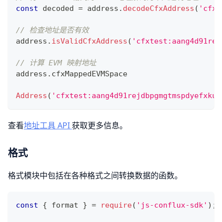
const
 decoded 
=
 address
.
decodeCfxAddress
(
'cfxt
// 检查地址是否有效
address
.
isValidCfxAddress
(
'cfxtest:aang4d91rej
// 计算 EVM 映射地址
address
.
cfxMappedEVMSpace
Address
(
'cfxtest:aang4d91rejdbpgmgtmspdyefxkub
查看
地址工具 API
获取更多信息。
格式
格式模块中包括在各种格式之间转换数据的函数。
const
{
 format 
}
=
require
(
'js-conflux-sdk'
)
;