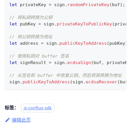
let
 privateKey 
=
 sign
.
randomPrivateKey
(
buf
)
;
// 将私钥转换为公钥
let
 pubKey 
=
 sign
.
privateKeyToPublicKey
(
privat
// 将公钥转换为地址
let
 address 
=
 sign
.
publicKeyToAddress
(
pubKey
)
;
// 使用私钥对 buffer 签名
let
 signResult 
=
 sign
.
ecdsaSign
(
buf
,
 privateKe
// 从签名和 buffer 中恢复公钥，然后将其转换为地址
sign
.
publicKeyToAddress
(
sign
.
ecdsaRecover
(
buf
,
标签：
js-conflux-sdk
编辑此页