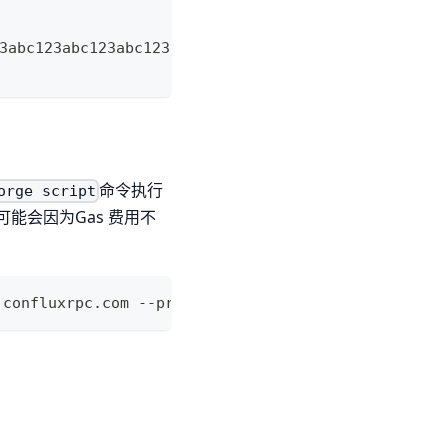
3abc123abc123abc123abc1 \
命令执行
orge script
可能会因为Gas 费用不
.confluxrpc.com --private-key 0xabc123abc123abc123