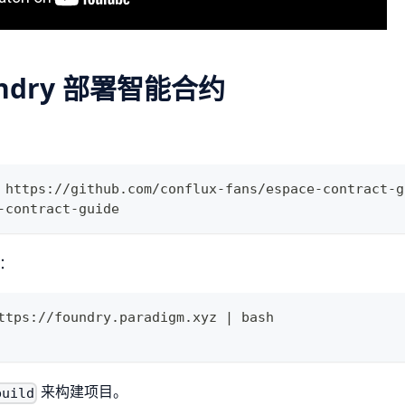
undry 部署智能合约
 https://github.com/conflux-fans/espace-contract-g
-contract-guide
y：
ttps://foundry.paradigm.xyz | bash
来构建项目。
build