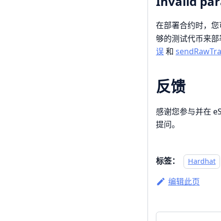
Invalid pa
在部署合约时，您
够的测试代币来部
误
和
sendRawTr
反馈
感谢您参与并在 e
提问。
标签：
Hardhat
编辑此页