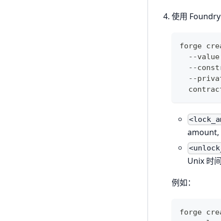
使用 Found
forge cre
  --value
  --const
  --priva
  contrac
<lock_
amount, 
<unlock
Unix 
例如：
forge cre