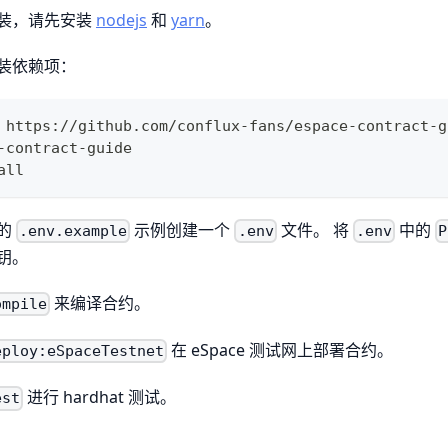
装，请先安装
nodejs
和
yarn
。
装依赖项：
 https://github.com/conflux-fans/espace-contract-g
-contract-guide
all
的
示例创建一个
文件。 将
中的
.env.example
.env
.env
P
钥。
来编译合约。
ompile
在 eSpace 测试网上部署合约。
eploy:eSpaceTestnet
进行 hardhat 测试。
est