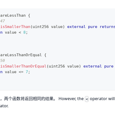
pareLessThan
{
247
isSmallerThan
(
uint256
 value
)
external
pure
return
rn
 value 
<
8
;
pareLessThanOrEqual
{
250
isSmallerThanOrEqual
(
uint256
 value
)
external
pure
rn
 value 
<=
7
;
，两个函数将返回相同的结果。 However, the
operator will
<
ator.