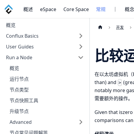
概述
eSpace
Core Space
常规
｜
概
概览
开发
Conflux Basics
User Guides
比较
Run a Node
概览
在以太坊虚拟机（E
运行节点
than) and
(gre
>
节点类型
notably more
需要额外的操作。
节点快照工具
升级节点
Given that iszero
comparisons can 
Advanced
节点常见问题解答