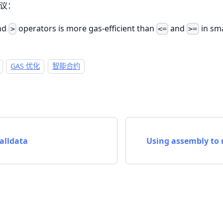
建议：
nd
operators is more gas-efficient than
and
in sma
>
<=
>=
GAS 优化
智能合约
alldata
Using assembly to r