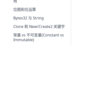
用
位图和位运算
Bytes32 与 String
Clone 和 New/Create2 关键字
常量 vs 不可变量(Constant vs
Immutable)
ResetVariable
Quick Links
资源
ERC20Permit
错误
eSpace RPC 端点
Conflux
固定大小/动态数组
Core Space RPC 端点
Conflu
Github
更好的增量
Fluent 
Efficient Initialization
局部变量
Copyright © 2024 ConfluxNetwork, Org.