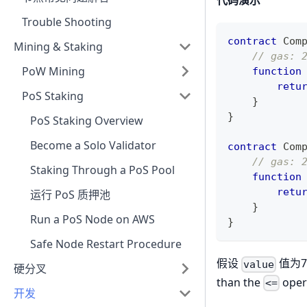
代码演示
Trouble Shooting
contract
Com
Mining & Staking
// gas: 
PoW Mining
function
retu
PoS Staking
}
}
PoS Staking Overview
Become a Solo Validator
contract
Com
// gas: 
Staking Through a PoS Pool
function
retu
运行 PoS 质押池
}
Run a PoS Node on AWS
}
Safe Node Restart Procedure
假设
值为7
value
硬分叉
than the
oper
<=
开发