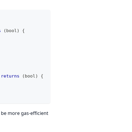
s
(
bool
)
{
returns
(
bool
)
{
 be more gas-efficient