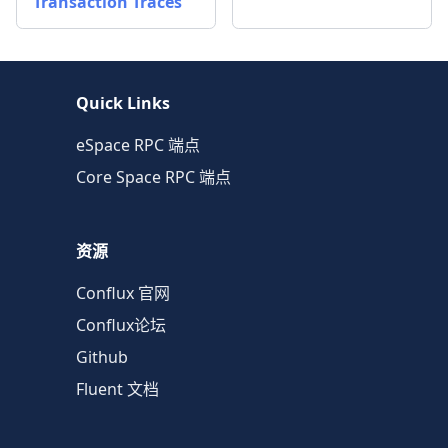
Transaction Traces
Quick Links
eSpace RPC 端点
Core Space RPC 端点
资源
Conflux 官网
Conflux论坛
Github
Fluent 文档